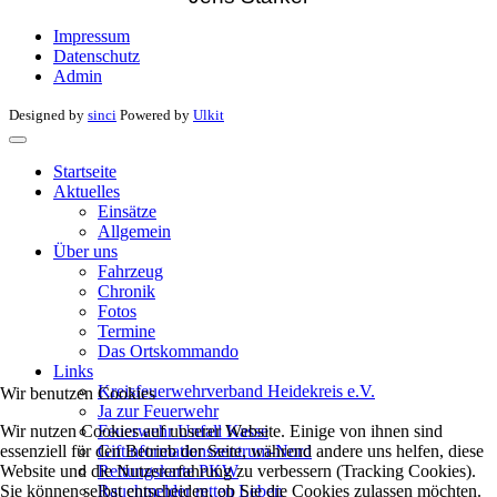
Impressum
Datenschutz
Admin
Designed by
sinci
Powered by
Ulkit
Startseite
Aktuelles
Einsätze
Allgemein
Über uns
Fahrzeug
Chronik
Fotos
Termine
Das Ortskommando
Links
Kreisfeuerwehrverband Heidekreis e.V.
Wir benutzen Cookies
Ja zur Feuerwehr
Wir nutzen Cookies auf unserer Website. Einige von ihnen sind
Feuerwehr Unfall Kasse
essenziell für den Betrieb der Seite, während andere uns helfen, diese
Giftinformationszentrum-Nord
Website und die Nutzererfahrung zu verbessern (Tracking Cookies).
Rettungskarte PKW
Sie können selbst entscheiden, ob Sie die Cookies zulassen möchten.
Rauchmelder retten Leben